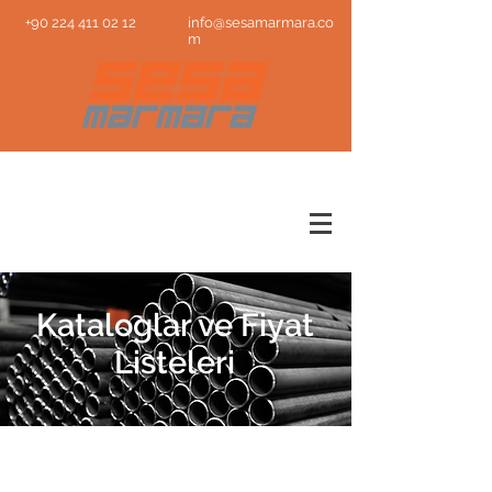
+90 224 411 02 12
info@sesamarmara.co
m
Kataloglar ve Fiyat
Listeleri